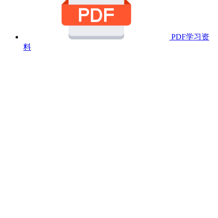
PDF学习资
料