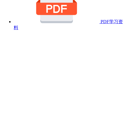
PDF学习资
料