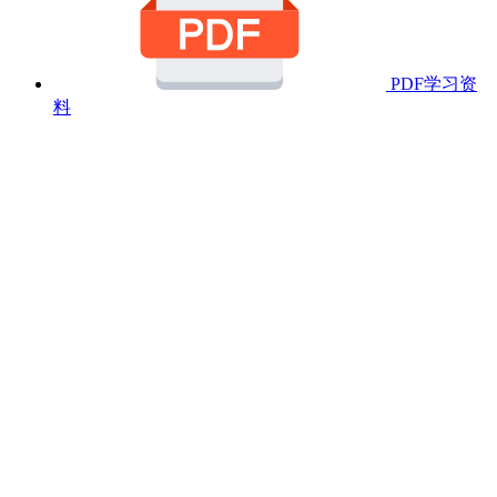
PDF学习资
料