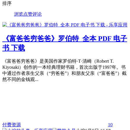
排序
浏览
点赞
评论
《富爸爸穷爸爸》罗伯特_全本 PDF 电子
书 下载
《富爸爸穷爸爸》是美国作家罗伯特·T·清崎（Robert T.
Kiyosaki）创作的一本经典理财书籍，首次出版于1997年。书
中通过作者亲生父亲（“穷爸爸”）和朋友父亲（“富爸爸”）截
然不同的金钱观...
付费资源
10