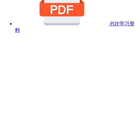
PDF学习资
料