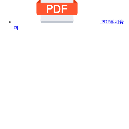
PDF学习资
料