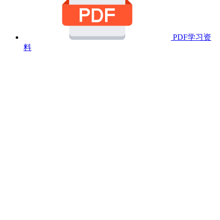
PDF学习资
料