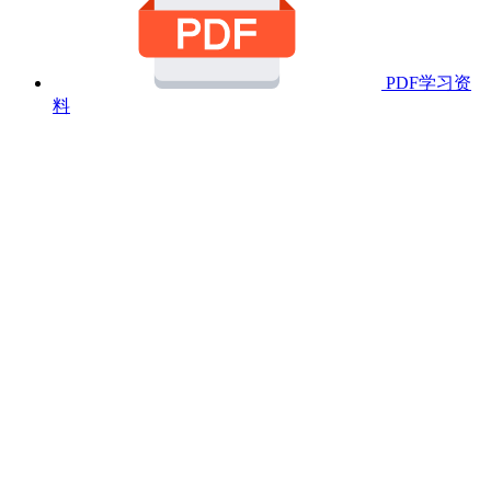
PDF学习资
料