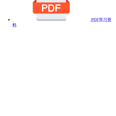
PDF学习资
料