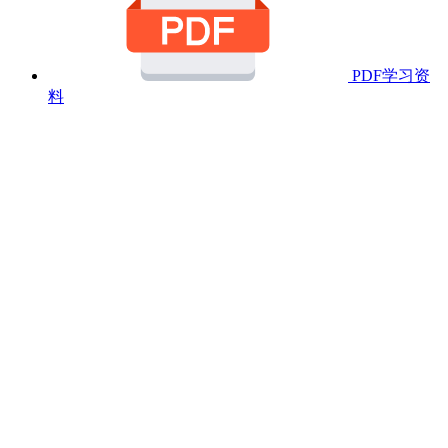
PDF学习资
料