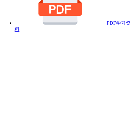
PDF学习资
料