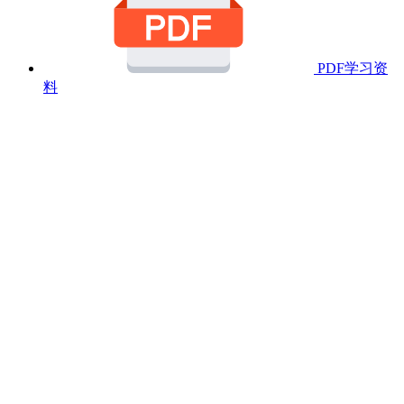
PDF学习资
料