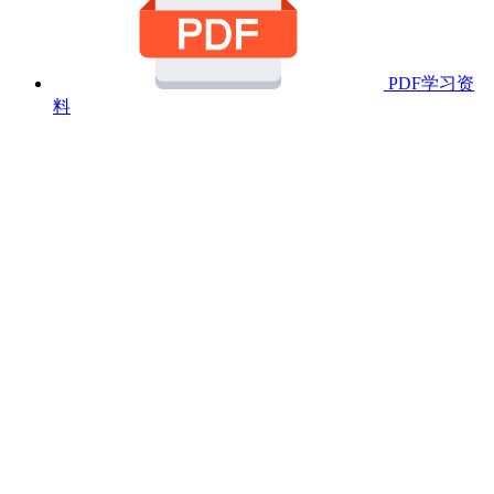
PDF学习资
料