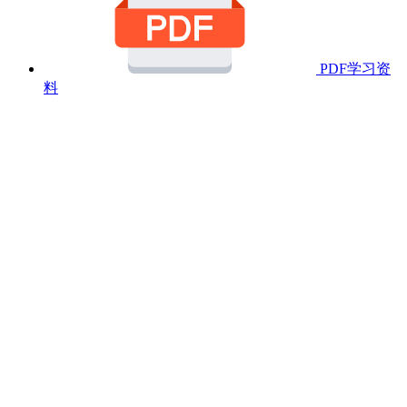
PDF学习资
料