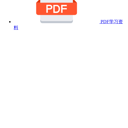
PDF学习资
料