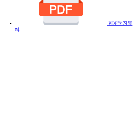
PDF学习资
料