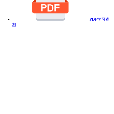
PDF学习资
料