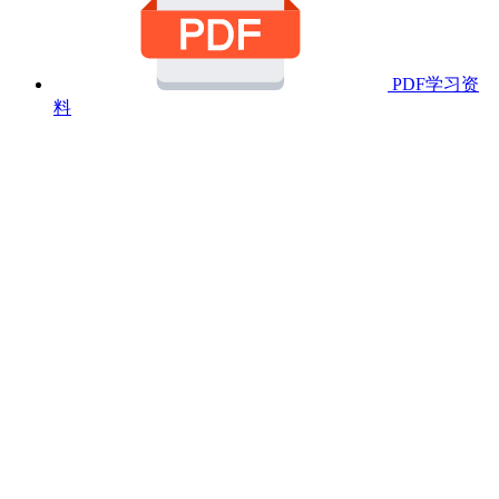
PDF学习资
料