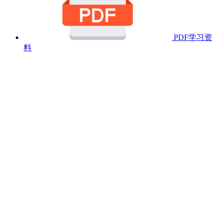
PDF学习资
料