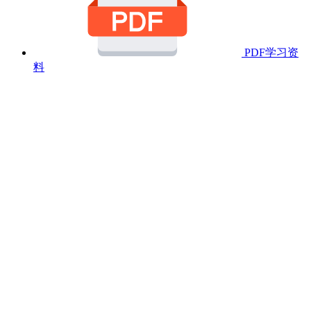
PDF学习资
料