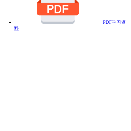
PDF学习资
料