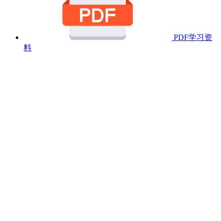
PDF学习资
料