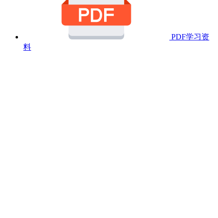
PDF学习资
料