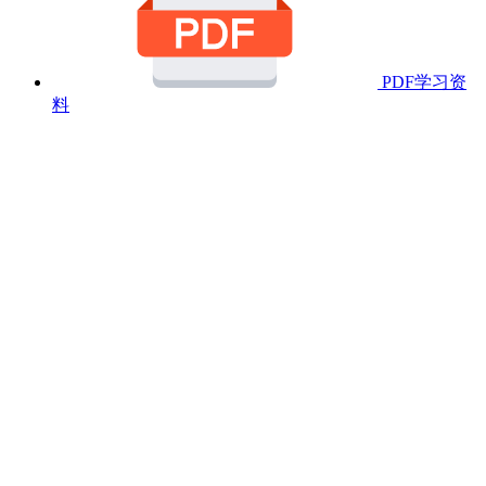
PDF学习资
料