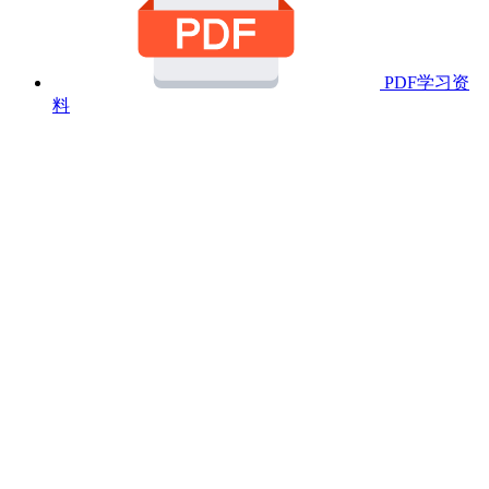
PDF学习资
料