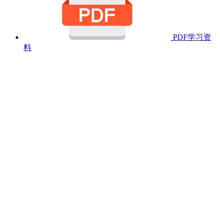
PDF学习资
料