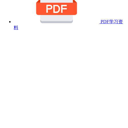
PDF学习资
料