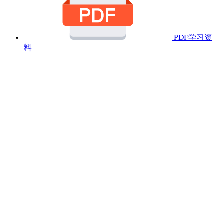
PDF学习资
料