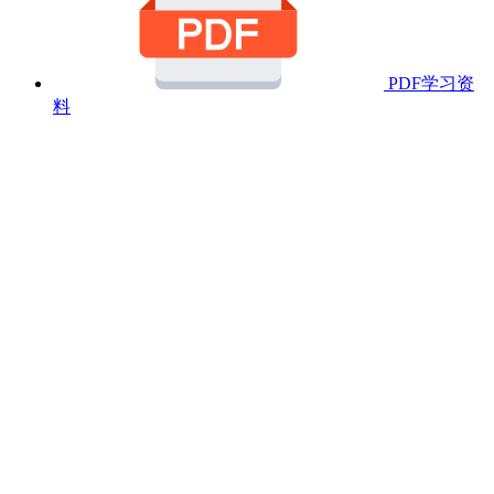
PDF学习资
料