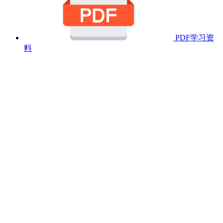
PDF学习资
料