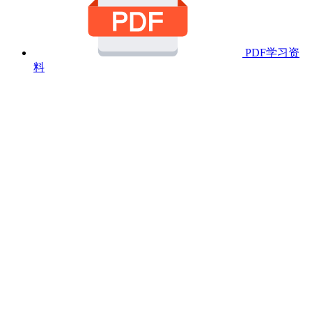
PDF学习资
料