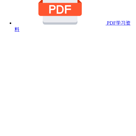
PDF学习资
料