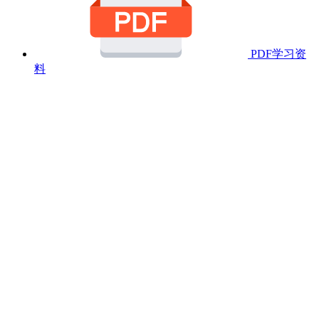
PDF学习资
料