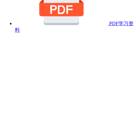
PDF学习资
料