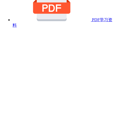
PDF学习资
料