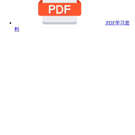
PDF学习资
料