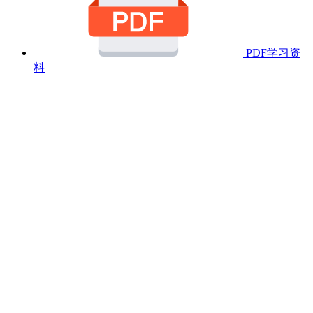
PDF学习资
料