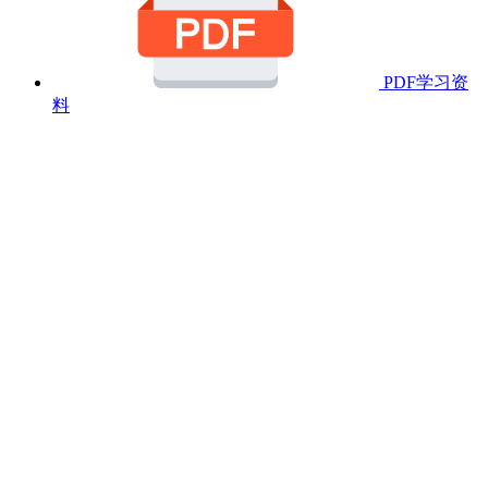
PDF学习资
料