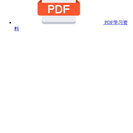
PDF学习资
料