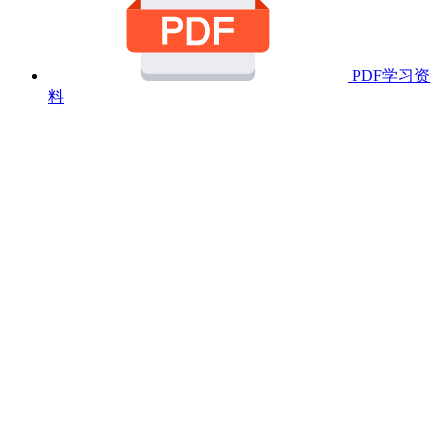
PDF学习资
料