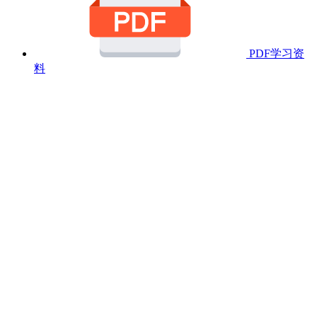
PDF学习资
料