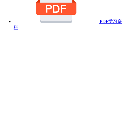
PDF学习资
料