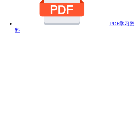
PDF学习资
料