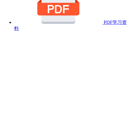
PDF学习资
料