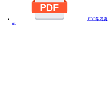
PDF学习资
料