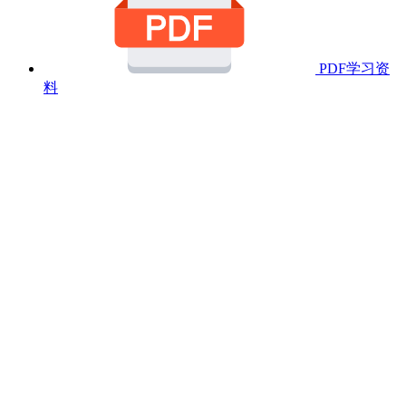
PDF学习资
料