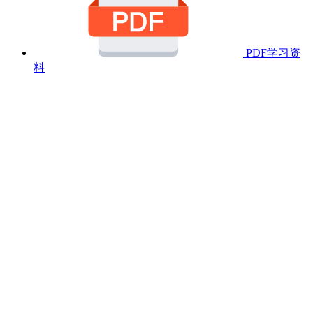
PDF学习资
料