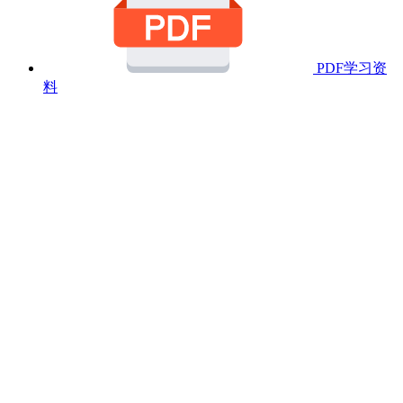
PDF学习资
料