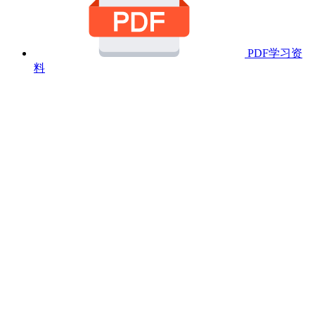
PDF学习资
料