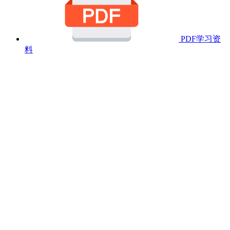
PDF学习资
料