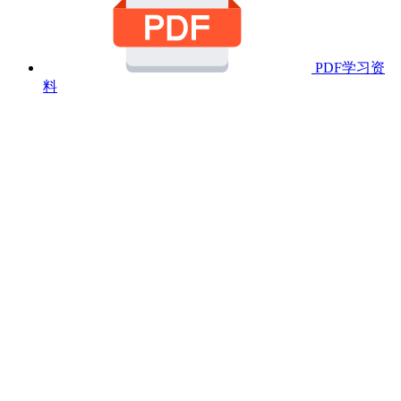
PDF学习资
料